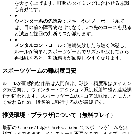
を大きく上げます。呼吸のタイミングに合わせる意識
も有効です。
●
ウィンター系の先読み
：
スキーやスノーボード系で
は、目の前の障害物だけでなく、2つ先のコースを見る
と減速と旋回の判断ミスが減ります。
●
メンタルコントロール
：
連続失敗したら短く休憩し、
ルールが簡単なスポーツゲームでリズムを戻してから
再挑戦すると、判断精度が回復しやすくなります。
スポーツゲームの難易度目安
ルールが直感的な作品は入門向け、球技・精度系はタイミン
グ練習向け、ウィンター・アクション系は反射神経と連続操
作が問われます。スポーツゲームのスコアは競技ごとに大き
く変わるため、段階的に移行するのが最短です。
推奨環境・ブラウザについて（無料プレイ）
最新の Chrome / Edge / Firefox / Safari でスポーツゲームを無
料プレイできます。インストール不要なので、まずブラウザ