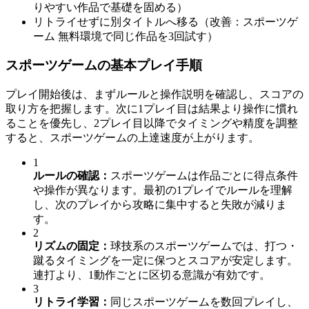
りやすい作品で基礎を固める）
リトライせずに別タイトルへ移る（改善：スポーツゲ
ーム 無料環境で同じ作品を3回試す）
スポーツゲームの基本プレイ手順
プレイ開始後は、まずルールと操作説明を確認し、スコアの
取り方を把握します。次に1プレイ目は結果より操作に慣れ
ることを優先し、2プレイ目以降でタイミングや精度を調整
すると、スポーツゲームの上達速度が上がります。
1
ルールの確認
：
スポーツゲームは作品ごとに得点条件
や操作が異なります。最初の1プレイでルールを理解
し、次のプレイから攻略に集中すると失敗が減りま
す。
2
リズムの固定
：
球技系のスポーツゲームでは、打つ・
蹴るタイミングを一定に保つとスコアが安定します。
連打より、1動作ごとに区切る意識が有効です。
3
リトライ学習
：
同じスポーツゲームを数回プレイし、