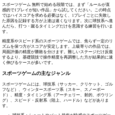
スポーツゲーム 無料で始める段階では、まず「ルールが直
感的で1プレイが短い作品」から試してください。この時点
ではハイスコアを求める必要はなく、1プレイごとに失敗し
た原因を記録する方が上達は速くなります。次に球技系へ進
んだら、打つ・蹴るタイミングだけを意識する練習を行いま
す。
精度系やスピード系のスポーツゲームでは、焦らず一定のリ
ズムを保つ方がスコアが安定します。上級寄りの作品では、
局面評価の精度が勝敗を分けます。難しいステージだけ反復
するより、基礎競技で操作精度を再調整した方が結果的に速
く伸びるケースが多いです。
スポーツゲームの主なジャンル
スポーツゲームには、球技系（サッカー、クリケット、ゴル
フなど）、ウィンタースポーツ系（スキー、スノーボー
ド）、精度・タイミング系（アーチェリー、射的、ボウリン
グ）、スピード・反射系（陸上、ハードル）などがありま
す。