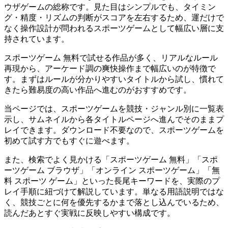
ウザゲームの総称です。見た目はシンプルでも、タイミン
グ・精度・リズムの判断がスコアを左右するため、運だけで
なく操作設計が問われるスポーツゲームとして幅広い層に支
持されています。
スポーツゲーム 無料で試せる作品が多く、リアルなルール
再現から、アーケード調の爽快操作まで幅広いのが特徴で
す。まずはルールが分かりやすいタイトルから試し、慣れて
きたら難易度の高い作品へ進むのがおすすめです。
当ページでは、スポーツゲームを競技・ジャンル別に一覧表
示し、サムネイルから各タイトルページへ進んでそのままプ
レイできます。ダウンロード不要なので、スポーツゲームを
初めて試す方でもすぐに遊べます。
また、検索でよく見かける「スポーツゲーム 無料」「スポ
ーツゲーム ブラウザ」「オンライン スポーツゲーム」「無
料 スポーツ ゲーム」といった長尾キーワードを、実際のプ
レイ手順に紐づけて解説しています。単なる用語説明ではな
く、競技ごとに何を優先するかまで落とし込んでいるため、
読んだあとすぐ実戦に反映しやすい構成です。