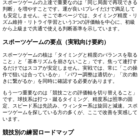
スポーツゲームの上達で重要なのは「同じ局面で再現できる
判断」を増やすことです。運が良い1プレイだけで満足して
も安定しません。そこで本ページでは、タイミング精度・リ
ズム維持・リトライ学習という3つの評価軸を中心に、初級
から上級まで共通で使える判断基準を示しています。
スポーツゲームの要点（実戦向け要約）
スポーツゲームの核は「タイミングと精度のバランスを取る
こと」と「基本リズムを崩さないこと」です。焦って連打す
るだけではスコアが安定しません。実戦では、常に「この操
作で狙いは合っているか」「パワー調整は適切か」「次の動
きに繋がるか」を同時に確認する必要があります。
もう一つ重要なのは「競技ごとの評価軸を切り替えること」
です。球技系は打つ・蹴るタイミング、精度系は照準の固
定、スピード系は先読み、ウィンター系は旋回と減速。スポ
ーツゲームを探している方の多くが、ここで改善を実感して
います。
競技別の練習ロードマップ