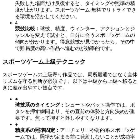
失敗した場面だけ反復すると、タイミングや照準の精
度が上がります。スポーツゲーム 無料でリトライでき
る環境を活かしてください。
4
競技比較
：
球技、精度、ウィンター、アクションとジ
ャンルを変えて試すと、自分に合うスポーツゲームの
傾向が分かります。得意競技が見つかったら、その中
で難易度の高い作品へ進むのが効率的です。
スポーツゲーム上級テクニック
スポーツゲームの上級寄り作品では、局所最適ではなく全体
リズムを守る判断が必須です。以下は中級から上級へ移ると
きに差が出やすい観点です。
●
球技系のタイミング
：
シュートやバット操作では、ボ
タンを押す瞬間より、その直前の体勢と方向決めが重
要です。焦って押すと外しやすくなります。
●
精度系の照準固定
：
アーチェリーや射的系スポーツゲ
ームでは、照準が定まる前に発射しないことが成功率