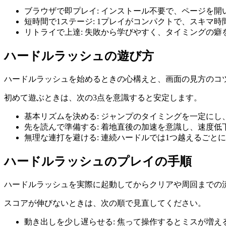
ブラウザで即プレイ
:
インストール不要で、ページを開
短時間で1ステージ
:
1プレイがコンパクトで、スキマ時
リトライで上達
:
失敗から学びやすく、タイミングの癖
ハードルラッシュ
の遊び方
ハードルラッシュ
を始めるときの心構えと、画面の見方のコ
初めて遊ぶときは、次の3点を意識すると安定します。
基本リズムを決める
:
ジャンプのタイミングを一定にし
先を読んで準備する
:
着地直後の加速を意識し、速度低
無理な連打を避ける
:
連続ハードルでは1つ越えるごと
ハードルラッシュ
のプレイの手順
ハードルラッシュ
を実際に起動してからクリアや周回までの
スコアが伸びないときは、次の順で見直してください。
動き出しを少し遅らせる
:
焦って操作するとミスが増え