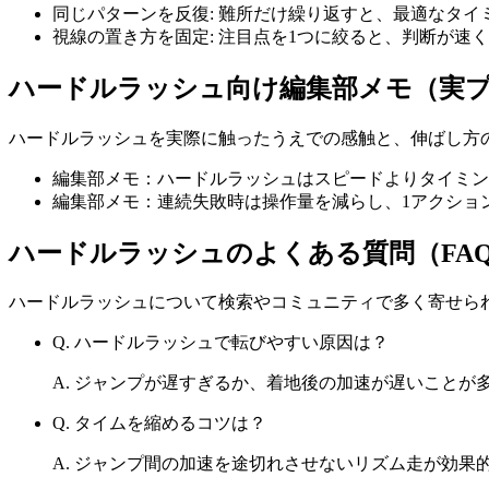
同じパターンを反復
:
難所だけ繰り返すと、最適なタイ
視線の置き方を固定
:
注目点を1つに絞ると、判断が速
ハードルラッシュ
向け編集部メモ（実
ハードルラッシュ
を実際に触ったうえでの感触と、伸ばし方
編集部メモ：ハードルラッシュはスピードよりタイミン
編集部メモ：連続失敗時は操作量を減らし、1アクショ
ハードルラッシュ
のよくある質問（FA
ハードルラッシュ
について検索やコミュニティで多く寄せら
Q.
ハードルラッシュで転びやすい原因は？
A.
ジャンプが遅すぎるか、着地後の加速が遅いことが
Q.
タイムを縮めるコツは？
A.
ジャンプ間の加速を途切れさせないリズム走が効果