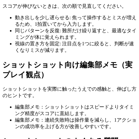
スコアが伸びないときは、次の順で見直してください。
動き出しを少し遅らせる
:
焦って操作するとミスが増え
るため、1拍置いてから入力します。
同じパターンを反復
:
難所だけ繰り返すと、最適なタイ
ミングが体に覚えられます。
視線の置き方を固定
:
注目点を1つに絞ると、判断が速
くなりミスが減ります。
ショットショット
向け編集部メモ（実
プレイ観点）
ショットショット
を実際に触ったうえでの感触と、伸ばし方
のヒントです。
編集部メモ：ショットショットはスピードよりタイミ
ング精度がスコアに直結します。
編集部メモ：連続失敗時は操作量を減らし、1アクショ
ンの成功率を上げる方が改善しやすいです。