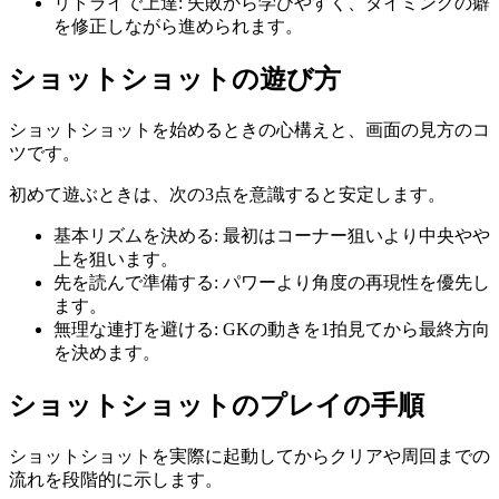
リトライで上達
:
失敗から学びやすく、タイミングの癖
を修正しながら進められます。
ショットショット
の遊び方
ショットショット
を始めるときの心構えと、画面の見方のコ
ツです。
初めて遊ぶときは、次の3点を意識すると安定します。
基本リズムを決める
:
最初はコーナー狙いより中央やや
上を狙います。
先を読んで準備する
:
パワーより角度の再現性を優先し
ます。
無理な連打を避ける
:
GKの動きを1拍見てから最終方向
を決めます。
ショットショット
のプレイの手順
ショットショット
を実際に起動してからクリアや周回までの
流れを段階的に示します。