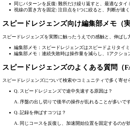
同じパターンを反復
:
難所だけ繰り返すと、最適なタイ
視線の置き方を固定
:
注目点を1つに絞ると、判断が速
スピードレジェンズ
向け編集部メモ（
スピードレジェンズ
を実際に触ったうえでの感触と、伸ばし
編集部メモ：スピードレジェンズはスピードよりタイミ
編集部メモ：連続失敗時は操作量を減らし、1アクショ
スピードレジェンズ
のよくある質問（F
スピードレジェンズ
について検索やコミュニティで多く寄せ
Q.
スピードレジェンズで途中失速する原因は？
A.
序盤の出し切りで後半の操作が乱れることが多いで
Q.
記録を伸ばすコツは？
A.
同じコースを反復し、加速開始位置を固定するのが