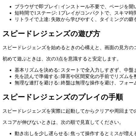
ブラウザで即プレイ
:
インストール不要で、ページを開
短時間で1ステージ
:
1プレイがコンパクトで、スキマ時
リトライで上達
:
失敗から学びやすく、タイミングの癖
スピードレジェンズ
の遊び方
スピードレジェンズ
を始めるときの心構えと、画面の見方の
初めて遊ぶときは、次の3点を意識すると安定します。
基本リズムを決める
:
スタートで全入力しすぎず、中盤
先を読んで準備する
:
障害や区間変化の手前でリズムを
無理な連打を避ける
:
終盤は無理な操作を避け、フォー
スピードレジェンズ
のプレイの手順
スピードレジェンズ
を実際に起動してからクリアや周回まで
スコアが伸びないときは、次の順で見直してください。
動き出しを少し遅らせる
:
焦って操作するとミスが増え