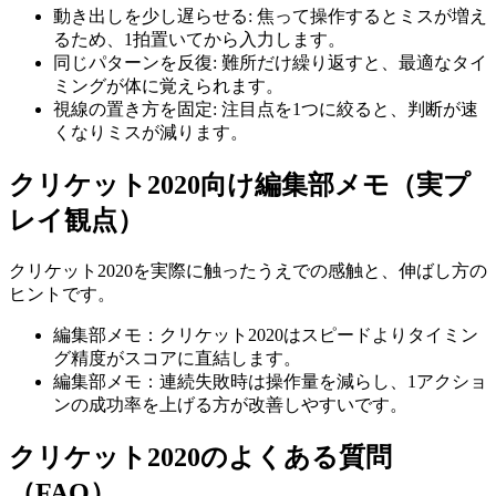
動き出しを少し遅らせる
:
焦って操作するとミスが増え
るため、1拍置いてから入力します。
同じパターンを反復
:
難所だけ繰り返すと、最適なタイ
ミングが体に覚えられます。
視線の置き方を固定
:
注目点を1つに絞ると、判断が速
くなりミスが減ります。
クリケット2020
向け編集部メモ（実プ
レイ観点）
クリケット2020
を実際に触ったうえでの感触と、伸ばし方の
ヒントです。
編集部メモ：クリケット2020はスピードよりタイミン
グ精度がスコアに直結します。
編集部メモ：連続失敗時は操作量を減らし、1アクショ
ンの成功率を上げる方が改善しやすいです。
クリケット2020
のよくある質問
（FAQ）