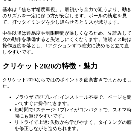
基本は「焦らず精度重視」。最初から全力で狙うより、動き
のリズムを一定に保つ方が安定します。ボールの軌道を見
て、打つタイミングを少し遅らせるとミスが減ります。
中盤以降は難易度や制限時間が厳しくなるため、先読みして
次の動作を準備すると失速しにくくなります。連続ミス時は
操作速度を落とし、1アクションずつ確実に決めると立て直
しやすいです。
クリケット2020
の特徴・魅力
クリケット2020
ならではのポイントを箇条書きでまとめまし
た。
ブラウザで即プレイ
:
インストール不要で、ページを開
いてすぐに操作できます。
短時間で1ステージ
:
1プレイがコンパクトで、スキマ時
間にも遊びやすいです。
リトライで上達
:
失敗から学びやすく、タイミングの癖
を修正しながら進められます。