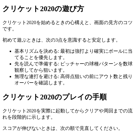
クリケット2020
の遊び方
クリケット2020
を始めるときの心構えと、画面の見方のコツ
です。
初めて遊ぶときは、次の3点を意識すると安定します。
基本リズムを決める
:
最初は強打より確実にボールに当
てることを優先します。
先を読んで準備する
:
ピッチャーの球種パターンを数球
観察してから狙います。
無理な連打を避ける
:
高得点狙いの前にアウト数と残り
オーバーを確認します。
クリケット2020
のプレイの手順
クリケット2020
を実際に起動してからクリアや周回までの流
れを段階的に示します。
スコアが伸びないときは、次の順で見直してください。