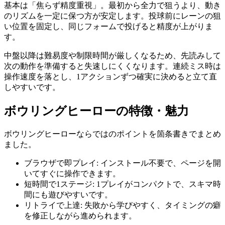
基本は「焦らず精度重視」。最初から全力で狙うより、動き
のリズムを一定に保つ方が安定します。投球前にレーンの狙
い位置を固定し、同じフォームで投げると精度が上がりま
す。
中盤以降は難易度や制限時間が厳しくなるため、先読みして
次の動作を準備すると失速しにくくなります。連続ミス時は
操作速度を落とし、1アクションずつ確実に決めると立て直
しやすいです。
ボウリングヒーロー
の特徴・魅力
ボウリングヒーロー
ならではのポイントを箇条書きでまとめ
ました。
ブラウザで即プレイ
:
インストール不要で、ページを開
いてすぐに操作できます。
短時間で1ステージ
:
1プレイがコンパクトで、スキマ時
間にも遊びやすいです。
リトライで上達
:
失敗から学びやすく、タイミングの癖
を修正しながら進められます。