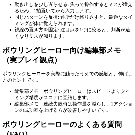
動き出しを少し遅らせる
:
焦って操作するとミスが増え
るため、1拍置いてから入力します。
同じパターンを反復
:
難所だけ繰り返すと、最適なタイ
ミングが体に覚えられます。
視線の置き方を固定
:
注目点を1つに絞ると、判断が速
くなりミスが減ります。
ボウリングヒーロー
向け編集部メモ
（実プレイ観点）
ボウリングヒーロー
を実際に触ったうえでの感触と、伸ばし
方のヒントです。
編集部メモ：ボウリングヒーローはスピードよりタイ
ミング精度がスコアに直結します。
編集部メモ：連続失敗時は操作量を減らし、1アクショ
ンの成功率を上げる方が改善しやすいです。
ボウリングヒーロー
のよくある質問
（FAQ）