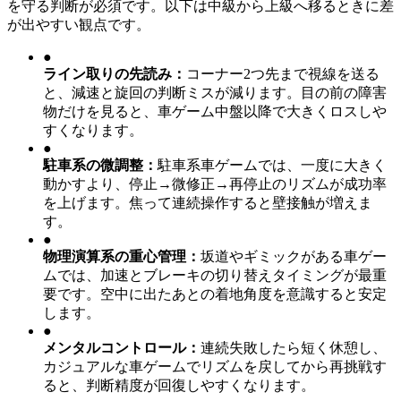
を守る判断が必須です。以下は中級から上級へ移るときに差
が出やすい観点です。
●
ライン取りの先読み
：
コーナー2つ先まで視線を送る
と、減速と旋回の判断ミスが減ります。目の前の障害
物だけを見ると、車ゲーム中盤以降で大きくロスしや
すくなります。
●
駐車系の微調整
：
駐車系車ゲームでは、一度に大きく
動かすより、停止→微修正→再停止のリズムが成功率
を上げます。焦って連続操作すると壁接触が増えま
す。
●
物理演算系の重心管理
：
坂道やギミックがある車ゲー
ムでは、加速とブレーキの切り替えタイミングが最重
要です。空中に出たあとの着地角度を意識すると安定
します。
●
メンタルコントロール
：
連続失敗したら短く休憩し、
カジュアルな車ゲームでリズムを戻してから再挑戦す
ると、判断精度が回復しやすくなります。