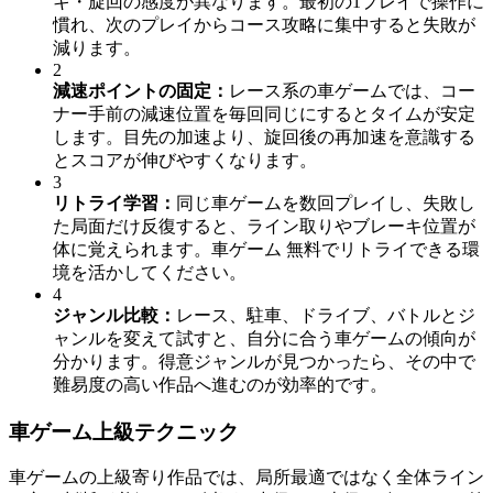
キ・旋回の感度が異なります。最初の1プレイで操作に
慣れ、次のプレイからコース攻略に集中すると失敗が
減ります。
2
減速ポイントの固定
：
レース系の車ゲームでは、コー
ナー手前の減速位置を毎回同じにするとタイムが安定
します。目先の加速より、旋回後の再加速を意識する
とスコアが伸びやすくなります。
3
リトライ学習
：
同じ車ゲームを数回プレイし、失敗し
た局面だけ反復すると、ライン取りやブレーキ位置が
体に覚えられます。車ゲーム 無料でリトライできる環
境を活かしてください。
4
ジャンル比較
：
レース、駐車、ドライブ、バトルとジ
ャンルを変えて試すと、自分に合う車ゲームの傾向が
分かります。得意ジャンルが見つかったら、その中で
難易度の高い作品へ進むのが効率的です。
車ゲーム上級テクニック
車ゲームの上級寄り作品では、局所最適ではなく全体ライン