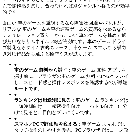
ムで操作感を試し、合わなければ別ジャンルへ移るのが効率
的です。
面白い 車のゲームを重視するなら障害物回避やバトル系、
リアルな 車のゲームや車の運転ゲームの質感を求めるなら
シミュレーション寄り、かっこいい 車のゲームを眺めて選
びたいならサムネイル比較が有効です。車のゲーム ドライ
ブ特化ならタイム攻略のレース、車ゲーム スマホなら横向
き対応作品から選ぶと操作ミスが減ります。
●
車のゲーム 無料から試す
：
車のゲーム 無料 アプリを
探す前に、ブラウザの車のゲーム 無料で1〜2本プレイ
し、スピード感と操作レスポンスを確認するのが最短
ルートです。
●
ランキングは用途別に見る
：
車のゲーム ランキングは
「短時間向け」「精密操作向け」「バトル向け」に分
けて見ると、目的とズレにくいです。
●
スマホ／PCで評価軸を変える
：
車ゲーム スマホでは
タッチ操作のしやすさ優先、PCブラウザではコース攻