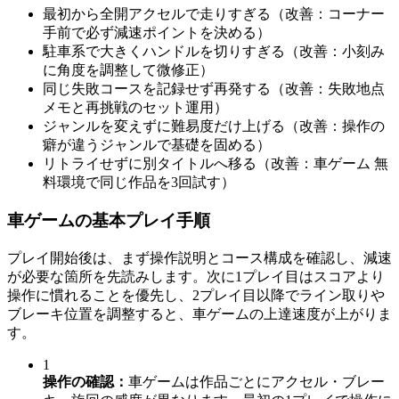
最初から全開アクセルで走りすぎる（改善：コーナー
手前で必ず減速ポイントを決める）
駐車系で大きくハンドルを切りすぎる（改善：小刻み
に角度を調整して微修正）
同じ失敗コースを記録せず再発する（改善：失敗地点
メモと再挑戦のセット運用）
ジャンルを変えずに難易度だけ上げる（改善：操作の
癖が違うジャンルで基礎を固める）
リトライせずに別タイトルへ移る（改善：車ゲーム 無
料環境で同じ作品を3回試す）
車ゲームの基本プレイ手順
プレイ開始後は、まず操作説明とコース構成を確認し、減速
が必要な箇所を先読みします。次に1プレイ目はスコアより
操作に慣れることを優先し、2プレイ目以降でライン取りや
ブレーキ位置を調整すると、車ゲームの上達速度が上がりま
す。
1
操作の確認
：
車ゲームは作品ごとにアクセル・ブレー