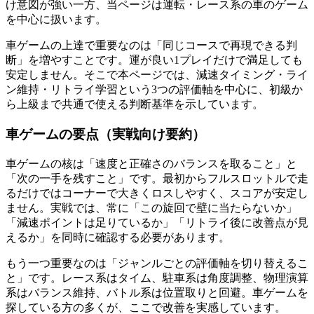
け意図が強い一方、当ページは運転・レース系の車のゲーム
を中心に扱います。
車ゲームの上達で重要なのは「同じコースで再現できる判
断」を増やすことです。運が良い1プレイだけで満足しても
安定しません。そこで本ページでは、減速タイミング・ライ
ン維持・リトライ学習という3つの評価軸を中心に、初級か
ら上級まで共通で使える判断基準を示しています。
車ゲームの要点（実戦向け要約）
車ゲームの核は「速度と正確さのバランスを取ること」と
「次の一手を残すこと」です。最初からフルスロットルで走
るだけではコーナーで大きくロスしやすく、スコアが安定し
ません。実戦では、常に「この旋回で壁に当たらないか」
「減速ポイントは足りているか」「リトライ後に改善点が見
えるか」を同時に確認する必要があります。
もう一つ重要なのは「ジャンルごとの評価軸を切り替えるこ
と」です。レース系はタイム、駐車系は角度調整、物理演算
系はバランス維持、バトル系は位置取りと回避。車ゲームを
探している方の多くが、ここで改善を実感しています。