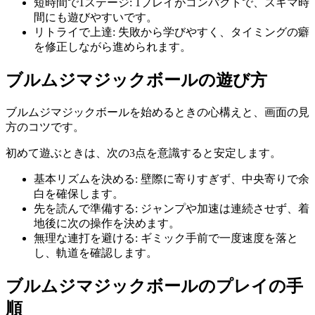
短時間で1ステージ
:
1プレイがコンパクトで、スキマ時
間にも遊びやすいです。
リトライで上達
:
失敗から学びやすく、タイミングの癖
を修正しながら進められます。
ブルムジマジックボール
の遊び方
ブルムジマジックボール
を始めるときの心構えと、画面の見
方のコツです。
初めて遊ぶときは、次の3点を意識すると安定します。
基本リズムを決める
:
壁際に寄りすぎず、中央寄りで余
白を確保します。
先を読んで準備する
:
ジャンプや加速は連続させず、着
地後に次の操作を決めます。
無理な連打を避ける
:
ギミック手前で一度速度を落と
し、軌道を確認します。
ブルムジマジックボール
のプレイの手
順