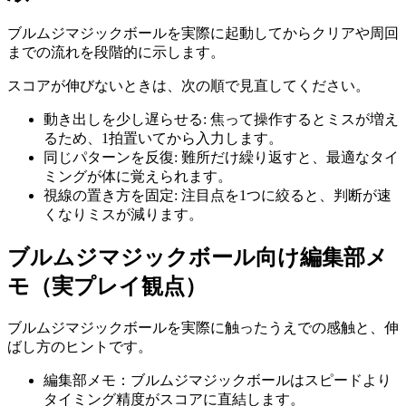
ブルムジマジックボール
を実際に起動してからクリアや周回
までの流れを段階的に示します。
スコアが伸びないときは、次の順で見直してください。
動き出しを少し遅らせる
:
焦って操作するとミスが増え
るため、1拍置いてから入力します。
同じパターンを反復
:
難所だけ繰り返すと、最適なタイ
ミングが体に覚えられます。
視線の置き方を固定
:
注目点を1つに絞ると、判断が速
くなりミスが減ります。
ブルムジマジックボール
向け編集部メ
モ（実プレイ観点）
ブルムジマジックボール
を実際に触ったうえでの感触と、伸
ばし方のヒントです。
編集部メモ：ブルムジマジックボールはスピードより
タイミング精度がスコアに直結します。