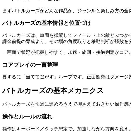
まず
バトルカーズ
がどんな作品か、ジャンルと楽しみ方の全
バトルカーズの基本情報と位置づけ
バトルカーズは、車両を操縦してフィールド上の敵とぶつか
課金前提の育成より、その場の角度取りと移動判断が勝敗を
一画面で状況が把握しやすく、加速・旋回・接触判定がコア
コアプレイの一言整理
要するに「当てて逃がす」ループです。正面衝突はダメージ
バトルカーズ
の基本メカニクス
バトルカーズ
を快適に進めるうえで押さえておきたい操作感
操作とルールの流れ
操作はキーボード／タッチ想定で、加速しながら方向を変え