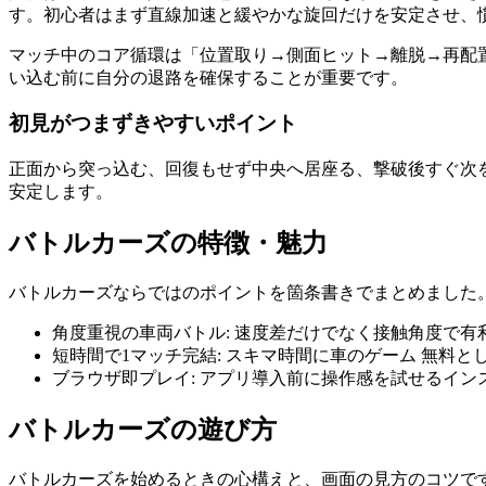
す。初心者はまず直線加速と緩やかな旋回だけを安定させ、
マッチ中のコア循環は「位置取り→側面ヒット→離脱→再配
い込む前に自分の退路を確保することが重要です。
初見がつまずきやすいポイント
正面から突っ込む、回復もせず中央へ居座る、撃破後すぐ次を
安定します。
バトルカーズ
の特徴・魅力
バトルカーズ
ならではのポイントを箇条書きでまとめました
角度重視の車両バトル
:
速度差だけでなく接触角度で有
短時間で1マッチ完結
:
スキマ時間に車のゲーム 無料と
ブラウザ即プレイ
:
アプリ導入前に操作感を試せるイン
バトルカーズ
の遊び方
バトルカーズ
を始めるときの心構えと、画面の見方のコツで