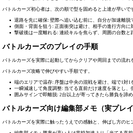
バトルカーズ初心者は、次の順で型を固めると上達が早いで
退路を先に確保
:
壁際へ追い込む前に、自分が加速離脱
側面・背面を狙う
:
正面衝突は避け、相手の進行方向に
撃破後は一度離れる
:
連続キルを焦らず、周囲の台数と
バトルカーズ
のプレイの手順
バトルカーズ
を実際に起動してからクリアや周回までの流れ
バトルカーズ攻略で伸びやすい手順です。
端のエリアで温存
:
序盤は中央の混戦を避け、端で1対1
一瞬減速して角度調整
:
当てる直前だけ速度を落とし、
囲みサインで即離脱
:
2台以上が寄ってきたら勝負を諦
バトルカーズ
向け編集部メモ（実プレ
バトルカーズ
を実際に触ったうえでの感触と、伸ばし方のヒ
編集部メモ：勝率が高い人は常時加速より「当てる直前