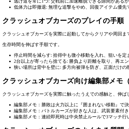
逃げ道を常に1つ
:
交戦前に加速離脱できる隙間があるか
低体力は即撤退
:
無理な追撃をやめ、回復アイテム優先
クラッシュオブカーズ
のプレイの手順
クラッシュオブカーズ
を実際に起動してからクリアや周回ま
生存時間を伸ばす手順です。
停止時間を減らす
:
拾得中も微小移動を入れ、狙いを定
2台以上が寄ったら捨てる
:
勝負より距離を取り、再エン
狭い場所は背中を壁に
:
多方向被弾を防ぎ、正面だけの
クラッシュオブカーズ
向け編集部メモ
クラッシュオブカーズ
を実際に触ったうえでの感触と、伸ば
編集部メモ：勝敗は火力以上に『囲まれない移動』で決
編集部メモ：バトルカーズが好きな人は、武装要素付き
編集部メモ：連続即死時は中央禁止ルールで3マッチ行