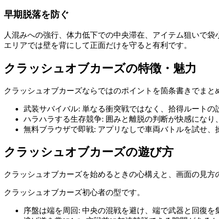
早期脱落を防ぐ
人混みへの強行、体力低下での中央滞在、アイテム狙いで袋
エリアでは壁を背にして正面だけを守ると有利です。
クラッシュオブカーズ
の特徴・魅力
クラッシュオブカーズ
ならではのポイントを箇条書きでまと
武装サバイバル
:
単なる衝突戦ではなく、拾得ルートの
ハラハラする生存競争
:
囲みと離脱の判断が快感になり
無料ブラウザで即戦
:
アプリなしで車両バトルを試せ、
クラッシュオブカーズ
の遊び方
クラッシュオブカーズ
を始めるときの心構えと、画面の見方
クラッシュオブカーズ初心者の型です。
序盤は端を周回
:
中央の混戦を避け、端で武器と回復を