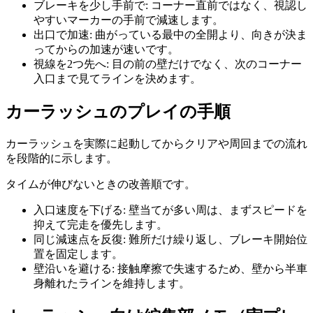
ブレーキを少し手前で
:
コーナー直前ではなく、視認し
やすいマーカーの手前で減速します。
出口で加速
:
曲がっている最中の全開より、向きが決ま
ってからの加速が速いです。
視線を2つ先へ
:
目の前の壁だけでなく、次のコーナー
入口まで見てラインを決めます。
カーラッシュ
のプレイの手順
カーラッシュ
を実際に起動してからクリアや周回までの流れ
を段階的に示します。
タイムが伸びないときの改善順です。
入口速度を下げる
:
壁当てが多い周は、まずスピードを
抑えて完走を優先します。
同じ減速点を反復
:
難所だけ繰り返し、ブレーキ開始位
置を固定します。
壁沿いを避ける
:
接触摩擦で失速するため、壁から半車
身離れたラインを維持します。