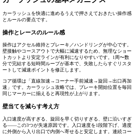
カーラッシュ
を快適に進めるうえで押さえておきたい操作感
とルールの要点です。
操作とレースのルール感
操作はアクセル維持とブレーキ／ハンドリングが中心です。
壁接触やコースアウトで大幅に減速するため、無理なショー
トカットより安定ラインが有利になりやすいです。1周〜数
分で完結する短時間ループが基本で、失敗したらすぐリスタ
ートして減速ポイントを修正します。
コア循環は「直線加速→コーナー手前減速→旋回→出口再加
速」です。カーラッシュ攻略では、ブレーキ開始位置を毎回
同じマーカーに揃えると再現性が上がります。
壁当てを減らす考え方
入口速度が高すぎる、旋回を早く切りすぎる、壁に沿いすぎ
る——この3つが失速原因です。入口速度を1段階下げ、適度
に外側から入り出口で内側へ寄せると安定します。連続コー