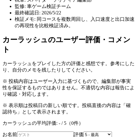
監修:
車ゲーム検証チーム
最終確認日:
2026/5/22
検証メモ:
同コースを複数周回し、入口速度と出口加速
の再現性を比較検証済み。
カーラッシュ
のユーザー評価・コメン
ト
カーラッシュ
をプレイした方の評価と感想です。参考にした
り、自分のメモを残したりしてください。
※ 投稿内容はユーザー入力に基づくもので、編集部が事実
性を保証するものではありません。不適切な内容は報告によ
り確認・対応します。
※ 表示順は投稿日の新しい順です。投稿直後の内容は「確
認待ち」として表示されます。
カーラッシュ
の平均評価:
-
/ 5（
0
件）
お名前
評価