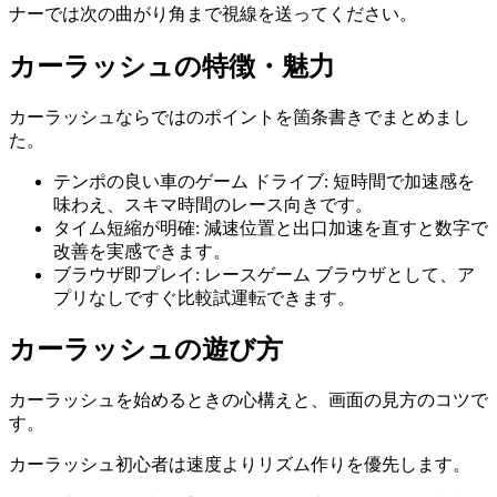
ナーでは次の曲がり角まで視線を送ってください。
カーラッシュ
の特徴・魅力
カーラッシュ
ならではのポイントを箇条書きでまとめまし
た。
テンポの良い車のゲーム ドライブ
:
短時間で加速感を
味わえ、スキマ時間のレース向きです。
タイム短縮が明確
:
減速位置と出口加速を直すと数字で
改善を実感できます。
ブラウザ即プレイ
:
レースゲーム ブラウザとして、ア
プリなしですぐ比較試運転できます。
カーラッシュ
の遊び方
カーラッシュ
を始めるときの心構えと、画面の見方のコツで
す。
カーラッシュ初心者は速度よりリズム作りを優先します。