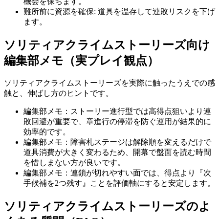
機会を保ちます。
難所前に資源を確保
:
道具を温存して連敗リスクを下げ
ます。
ソリティアクライムストーリーズ
向け
編集部メモ（実プレイ観点）
ソリティアクライムストーリーズ
を実際に触ったうえでの感
触と、伸ばし方のヒントです。
編集部メモ：ストーリー進行型では高得点狙いより連
敗回避が重要で、章進行の停滞を防ぐ運用が結果的に
効率的です。
編集部メモ：障害札ステージは解除順を変えるだけで
道具消費が大きく変わるため、開幕で盤面を読む時間
を惜しまない方が良いです。
編集部メモ：連鎖が切れやすい面では、得点より『次
手候補を2つ残す』ことを評価軸にすると安定します。
ソリティアクライムストーリーズ
のよ