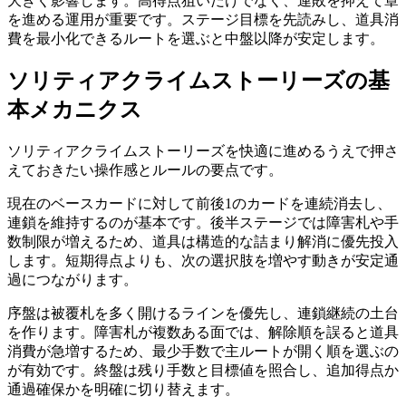
大きく影響します。高得点狙いだけでなく、連敗を抑えて章
を進める運用が重要です。ステージ目標を先読みし、道具消
費を最小化できるルートを選ぶと中盤以降が安定します。
ソリティアクライムストーリーズ
の基
本メカニクス
ソリティアクライムストーリーズ
を快適に進めるうえで押さ
えておきたい操作感とルールの要点です。
現在のベースカードに対して前後1のカードを連続消去し、
連鎖を維持するのが基本です。後半ステージでは障害札や手
数制限が増えるため、道具は構造的な詰まり解消に優先投入
します。短期得点よりも、次の選択肢を増やす動きが安定通
過につながります。
序盤は被覆札を多く開けるラインを優先し、連鎖継続の土台
を作ります。障害札が複数ある面では、解除順を誤ると道具
消費が急増するため、最少手数で主ルートが開く順を選ぶの
が有効です。終盤は残り手数と目標値を照合し、追加得点か
通過確保かを明確に切り替えます。