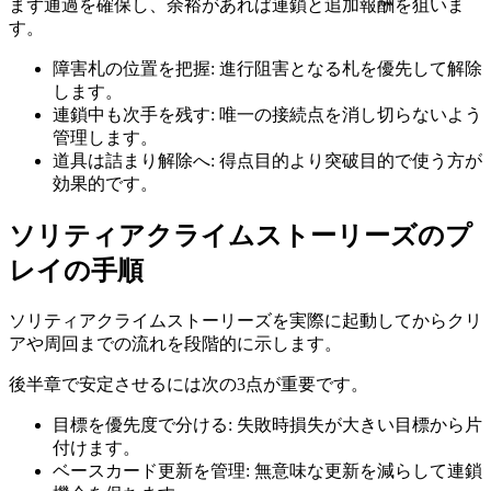
まず通過を確保し、余裕があれば連鎖と追加報酬を狙いま
す。
障害札の位置を把握
:
進行阻害となる札を優先して解除
します。
連鎖中も次手を残す
:
唯一の接続点を消し切らないよう
管理します。
道具は詰まり解除へ
:
得点目的より突破目的で使う方が
効果的です。
ソリティアクライムストーリーズ
のプ
レイの手順
ソリティアクライムストーリーズ
を実際に起動してからクリ
アや周回までの流れを段階的に示します。
後半章で安定させるには次の3点が重要です。
目標を優先度で分ける
:
失敗時損失が大きい目標から片
付けます。
ベースカード更新を管理
:
無意味な更新を減らして連鎖