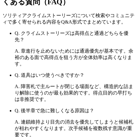
くある質問（FAQ）
ソリティアクライムストーリーズ
について検索やコミュニテ
ィで多く寄せられる内容をQ&A形式でまとめています。
Q.
クライムストーリーズは高得点と通過どちらを優
先？
A.
章進行を止めないためには通過優先が基本です。余
裕のある面で高得点を狙う方が全体効率は高くなりま
す。
Q.
道具はいつ使うべきですか？
A.
障害札で主ルートが閉じる場面など、構造的な詰ま
り解除に使うのが最も効果的です。得点目的の早打ち
は非推奨です。
Q.
後半章で急に難しくなる原因は？
A.
連鎖維持より目先の消去を優先してしまうと候補札
が枯れやすくなります。次手候補を複数残す意識が重
要です。