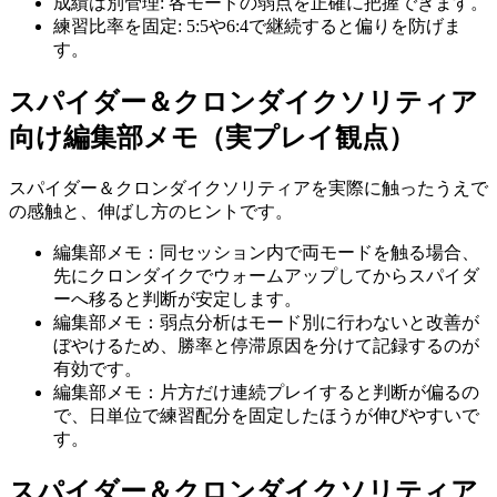
成績は別管理
:
各モードの弱点を正確に把握できます。
練習比率を固定
:
5:5や6:4で継続すると偏りを防げま
す。
スパイダー＆クロンダイクソリティア
向け編集部メモ（実プレイ観点）
スパイダー＆クロンダイクソリティア
を実際に触ったうえで
の感触と、伸ばし方のヒントです。
編集部メモ：同セッション内で両モードを触る場合、
先にクロンダイクでウォームアップしてからスパイダ
ーへ移ると判断が安定します。
編集部メモ：弱点分析はモード別に行わないと改善が
ぼやけるため、勝率と停滞原因を分けて記録するのが
有効です。
編集部メモ：片方だけ連続プレイすると判断が偏るの
で、日単位で練習配分を固定したほうが伸びやすいで
す。
スパイダー＆クロンダイクソリティア