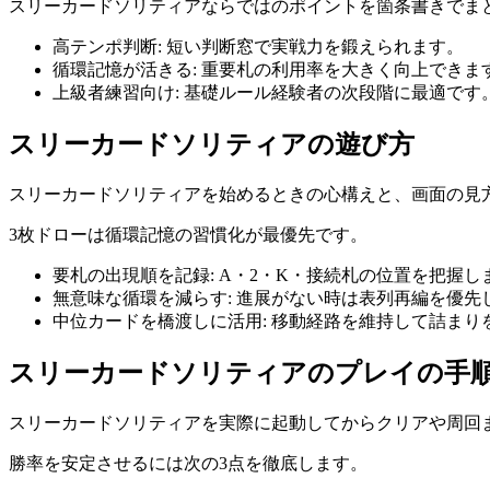
スリーカードソリティア
ならではのポイントを箇条書きでま
高テンポ判断
:
短い判断窓で実戦力を鍛えられます。
循環記憶が活きる
:
重要札の利用率を大きく向上できま
上級者練習向け
:
基礎ルール経験者の次段階に最適です
スリーカードソリティア
の遊び方
スリーカードソリティア
を始めるときの心構えと、画面の見
3枚ドローは循環記憶の習慣化が最優先です。
要札の出現順を記録
:
A・2・K・接続札の位置を把握し
無意味な循環を減らす
:
進展がない時は表列再編を優先
中位カードを橋渡しに活用
:
移動経路を維持して詰まり
スリーカードソリティア
のプレイの手
スリーカードソリティア
を実際に起動してからクリアや周回
勝率を安定させるには次の3点を徹底します。