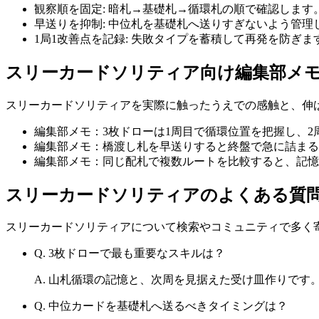
観察順を固定
:
暗札→基礎札→循環札の順で確認します
早送りを抑制
:
中位札を基礎札へ送りすぎないよう管理
1局1改善点を記録
:
失敗タイプを蓄積して再発を防ぎま
スリーカードソリティア
向け編集部メ
スリーカードソリティア
を実際に触ったうえでの感触と、伸
編集部メモ：3枚ドローは1周目で循環位置を把握し、
編集部メモ：橋渡し札を早送りすると終盤で急に詰まる
編集部メモ：同じ配札で複数ルートを比較すると、記憶
スリーカードソリティア
のよくある質問
スリーカードソリティア
について検索やコミュニティで多く
Q.
3枚ドローで最も重要なスキルは？
A.
山札循環の記憶と、次周を見据えた受け皿作りです。
Q.
中位カードを基礎札へ送るべきタイミングは？