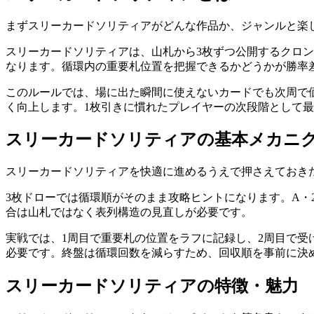
まず
スリーカードソリティア
がどんな作品か、ジャンルと楽
スリーカードソリティアは、山札から3枚ずつ公開するクロ
なります。循環内の重要札位置を把握できるかどうかが勝率
このルールでは、場に出た瞬間に使えないカードでも次周で
く向上します。1枚引きに慣れたプレイヤーの次段階として
スリーカードソリティア
の基本メカニ
スリーカードソリティア
を快適に進めるうえで押さえておき
3枚ドローでは循環順がそのまま攻略ヒントになります。A
合は山札ではなく表列構造の見直しが必要です。
実戦では、1周目で重要札の位置をラフに記録し、2周目で
必要です。終盤は循環回数を減らすため、回収順を事前に決
スリーカードソリティア
の特徴・魅力