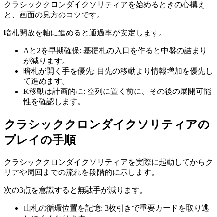
クラシッククロンダイクソリティア
を始めるときの心構え
と、画面の見方のコツです。
暗札開放を軸に進めると通過率が安定します。
Aと2を早期確保
:
基礎札の入口を作ると中盤の詰まり
が減ります。
暗札が開く手を優先
:
目先の移動より情報増加を優先し
て進めます。
K移動は計画的に
:
空列に置く前に、その後の展開可能
性を確認します。
クラシッククロンダイクソリティア
の
プレイの手順
クラシッククロンダイクソリティア
を実際に起動してからク
リアや周回までの流れを段階的に示します。
次の3点を意識すると無駄手が減ります。
山札の循環位置を記憶
:
3枚引きで重要カードを取り逃