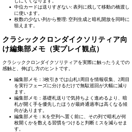
しにくくなります。
中位カードは送りすぎない
:
表列に残して移動の橋渡し
に使います。
枚数の少ない列から整理
:
空列生成と暗札開放を同時に
狙えます。
クラシッククロンダイクソリティア
向
け編集部メモ（実プレイ観点）
クラシッククロンダイクソリティア
を実際に触ったうえでの
感触と、伸ばし方のヒントです。
編集部メモ：3枚引きでは山札1周目を情報収集、2周目
を実行フェーズに分けるだけで無駄巡回が大幅に減り
ます。
編集部メモ：基礎札送りで気持ちよく進めるより、暗
札が開く手を優先したほうが最終通過率は高くなる傾
向があります。
編集部メモ：Kを空列へ置く前に、その列で暗札が何
枚開くかを数える習慣をつけると判断ミスを減らせま
す。