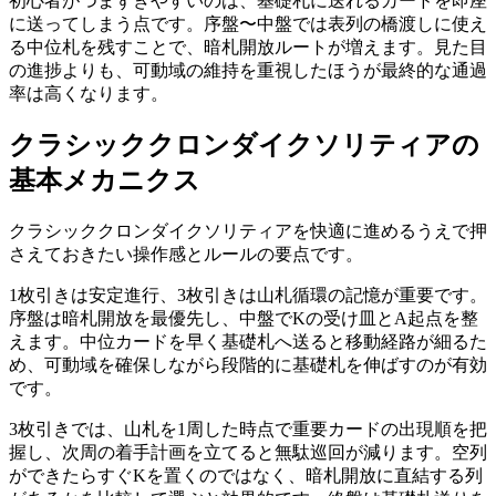
初心者がつまずきやすいのは、基礎札に送れるカードを即座
に送ってしまう点です。序盤〜中盤では表列の橋渡しに使え
る中位札を残すことで、暗札開放ルートが増えます。見た目
の進捗よりも、可動域の維持を重視したほうが最終的な通過
率は高くなります。
クラシッククロンダイクソリティア
の
基本メカニクス
クラシッククロンダイクソリティア
を快適に進めるうえで押
さえておきたい操作感とルールの要点です。
1枚引きは安定進行、3枚引きは山札循環の記憶が重要です。
序盤は暗札開放を最優先し、中盤でKの受け皿とA起点を整
えます。中位カードを早く基礎札へ送ると移動経路が細るた
め、可動域を確保しながら段階的に基礎札を伸ばすのが有効
です。
3枚引きでは、山札を1周した時点で重要カードの出現順を把
握し、次周の着手計画を立てると無駄巡回が減ります。空列
ができたらすぐKを置くのではなく、暗札開放に直結する列