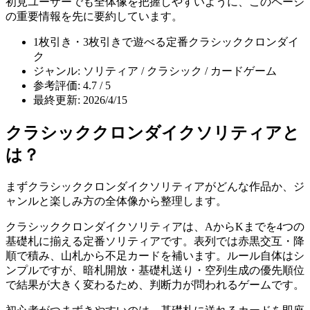
初見ユーザーでも全体像を把握しやすいように、このページ
の重要情報を先に要約しています。
1枚引き・3枚引きで遊べる定番クラシッククロンダイ
ク
ジャンル: ソリティア / クラシック / カードゲーム
参考評価: 4.7 / 5
最終更新: 2026/4/15
クラシッククロンダイクソリティア
と
は？
まず
クラシッククロンダイクソリティア
がどんな作品か、ジ
ャンルと楽しみ方の全体像から整理します。
クラシッククロンダイクソリティアは、AからKまでを4つの
基礎札に揃える定番ソリティアです。表列では赤黒交互・降
順で積み、山札から不足カードを補います。ルール自体はシ
ンプルですが、暗札開放・基礎札送り・空列生成の優先順位
で結果が大きく変わるため、判断力が問われるゲームです。